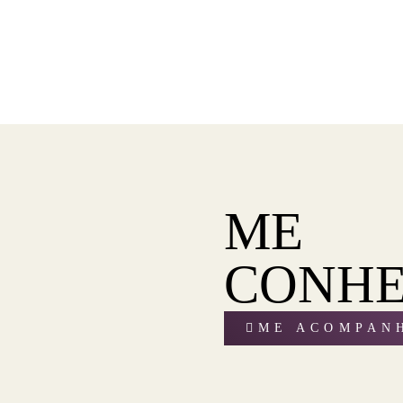
ME
CONH
ME ACOMPAN